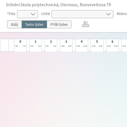
Střední škola polytechnická, Olomouc, Rooseveltova 79
Třída
Učitel
Místno
Stálý
Tento týden
Příští týden
0
1
2
3
4
5
6
7:05
7:50
8:00
8:45
8:55
9:40
10:00
10:45
10:55
11:40
11:50
12:35
12:40
13:25
13:30