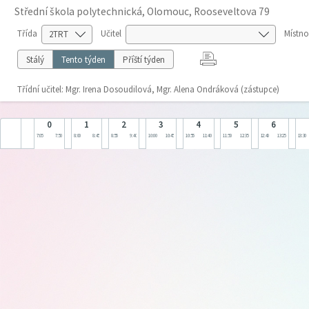
Střední škola polytechnická, Olomouc, Rooseveltova 79
Třída
Učitel
Místno
Stálý
Tento týden
Příští týden
Třídní učitel: Mgr. Irena Dosoudilová, Mgr. Alena Ondráková (zástupce)
0
1
2
3
4
5
6
7:05
7:50
8:00
8:45
8:55
9:40
10:00
10:45
10:55
11:40
11:50
12:35
12:40
13:25
13:30