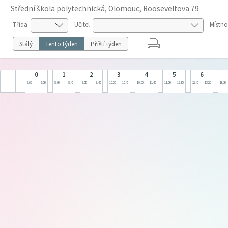
Střední škola polytechnická, Olomouc, Rooseveltova 79
Třída
Učitel
Místno
Stálý
Tento týden
Příští týden
0
1
2
3
4
5
6
7:05
7:50
8:00
8:45
8:55
9:40
10:00
10:45
10:55
11:40
11:50
12:35
12:40
13:25
13:30