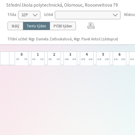
Střední škola polytechnická, Olomouc, Rooseveltova 79
Třída
Učitel
Místno
Stálý
Tento týden
Příští týden
Třídní učitel: Mgr. Daniela Zatloukalová, Mgr. Pavel Antoš (zástupce)
0
1
2
3
4
5
6
7:05
7:50
8:00
8:45
8:55
9:40
10:00
10:45
10:55
11:40
11:50
12:35
12:40
13:25
13:30