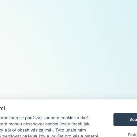
mí
ránkách se používají soubory cookies a další
Sou
 které mohou obsahovat osobní údaje (např. jak
ky a jaký obsah vás zajímá). Tyto údaje nám
Podr
zlepšovat naše služby a vyvíjet pro Vás a ostatní