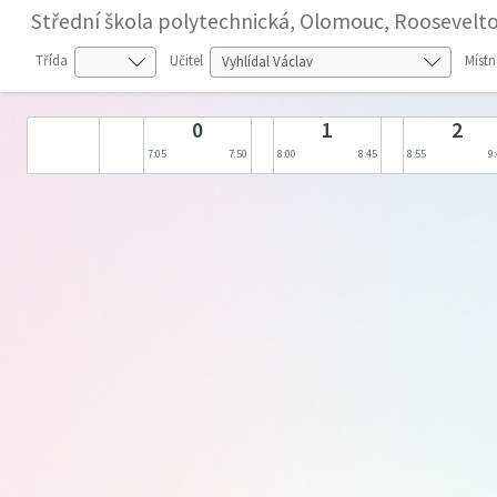
Střední škola polytechnická, Olomouc, Roosevelt
Třída
Učitel
Místn
0
1
2
7:05
7:50
8:00
8:45
8:55
9