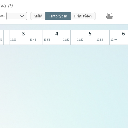
ova 79
ost
Stálý
Tento týden
Příští týden
3
4
5
6
:40
10:00
10:45
10:55
11:40
11:50
12:35
12:40