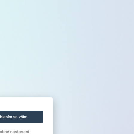
hlasím se vším
obné nastavení