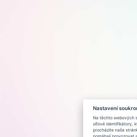
Nastavení soukro
Na těchto webových st
síťové identifikátory,
procházíte naše strán
pomáhají provozovat a 