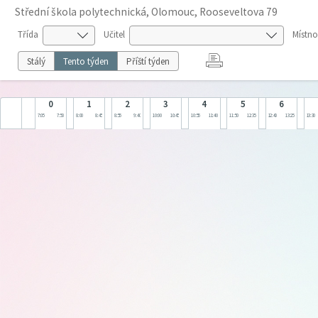
Střední škola polytechnická, Olomouc, Rooseveltova 79
Třída
Učitel
Místno
Stálý
Tento týden
Příští týden
0
1
2
3
4
5
6
7:05
7:50
8:00
8:45
8:55
9:40
10:00
10:45
10:55
11:40
11:50
12:35
12:40
13:25
13:30